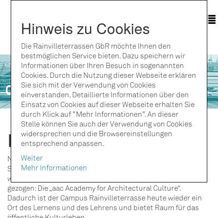
Skip to main content
Hinweis zu Cookies
T
Die Rainvilleterrassen GbR möchte Ihnen den
bestmöglichen Service bieten. Dazu speichern wir
Informationen über Ihren Besuch in sogenannten
Cookies. Durch die Nutzung dieser Webseite erklären
Sie sich mit der Verwendung von Cookies
Campus
einverstanden. Detaillierte Informationen über den
Einsatz von Cookies auf dieser Webseite erhalten Sie
durch Klick auf "Mehr Informationen". An dieser
Stelle können Sie auch der Verwendung von Cookies
Institutionen des Campus
widersprechen und die Browsereinstellungen
entsprechend anpassen.
Weiter
Neben der gmp-Stiftung, mit deren Hilfe die historische
Mehr Informationen
Seefahrtschule renoviert und modernisiert wurde, ist eine
weitere Institution auf den „Campus Rainvilleterrasse“
gezogen: Die „aac Academy for Architectural Culture“.
Dadurch ist der Campus Rainvilleterrasse heute wieder ein
Ort des Lernens und des Lehrens und bietet Raum für das
öffentliche Kulturleben.